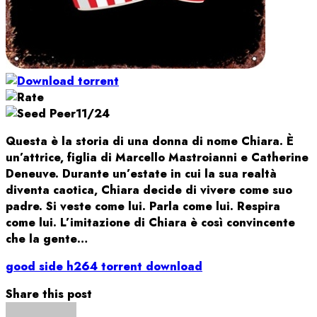
11/24
Questa è la storia di una donna di nome Chiara. È
un’attrice, figlia di Marcello Mastroianni e Catherine
Deneuve. Durante un’estate in cui la sua realtà
diventa caotica, Chiara decide di vivere come suo
padre. Si veste come lui. Parla come lui. Respira
come lui. L’imitazione di Chiara è così convincente
che la gente…
good side h264 torrent download
Share this post