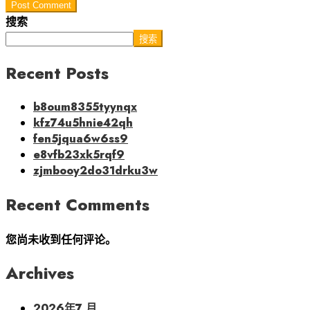
Post Comment
搜索
搜索
Recent Posts
b8oum8355tyynqx
kfz74u5hnie42qh
fen5jqua6w6ss9
e8vfb23xk5rqf9
zjmbooy2do31drku3w
Recent Comments
您尚未收到任何评论。
Archives
2026年7 月