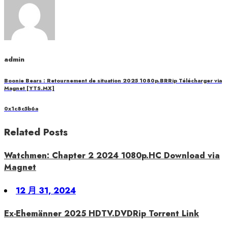
admin
Boonie Bears : Retournement de situation 2025 1080p.BRRip Télécharger via
Magnet [YTS.MX]
0x1c8c5b6a
Related Posts
Watchmen: Chapter 2 2024 1080p.HC Download via
Magnet
Posted
12 月 31, 2024
on
Ex-Ehemänner 2025 HDTV.DVDRip Torrent Link