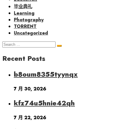
毕业典礼
Learning
Photography
TORRENT
Uncategorized
Search
Search
for:
Recent Posts
b8oum8355tyynqx
7 月 30, 2026
kfz74u5hnie42qh
7 月 22, 2026