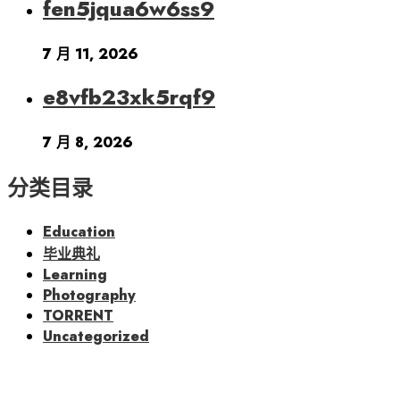
fen5jqua6w6ss9
7 月 11, 2026
e8vfb23xk5rqf9
7 月 8, 2026
分类目录
Education
毕业典礼
Learning
Photography
TORRENT
Uncategorized