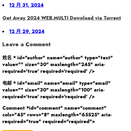
Posted
12 月 31, 2024
on
Get Away 2024 WEB.MULTI Download via Torrent
Posted
12 月 29, 2024
on
Leave a Comment
姓名 * id="author" name="author" type="text"
value="" size="30" maxlength="245" aria-
required='true' required='required' />
电邮 * id="email" name="email" type="email"
value="" size="30" maxlength="100" aria-
required='true' required='required' />
Comment *id="comment" name="comment"
cols="45" rows="8" maxlength="65525" aria-
required="true" required="required">