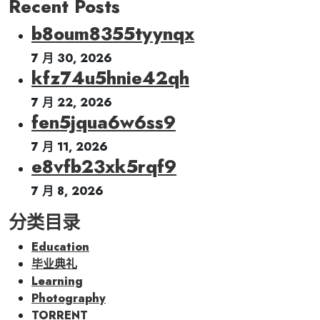
Recent Posts
b8oum8355tyynqx
7 月 30, 2026
kfz74u5hnie42qh
7 月 22, 2026
fen5jqua6w6ss9
7 月 11, 2026
e8vfb23xk5rqf9
7 月 8, 2026
分类目录
Education
毕业典礼
Learning
Photography
TORRENT