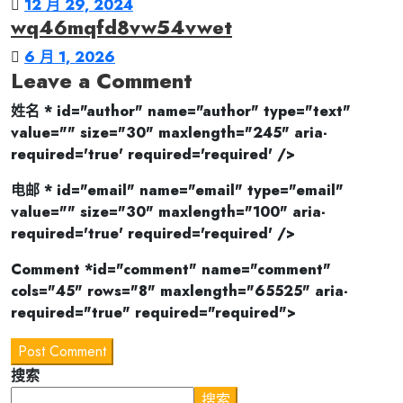
12 月 29, 2024
wq46mqfd8vw54vwet
6 月 1, 2026
Leave a Comment
姓名 * id="author" name="author" type="text"
value="" size="30" maxlength="245" aria-
required='true' required='required' />
电邮 * id="email" name="email" type="email"
value="" size="30" maxlength="100" aria-
required='true' required='required' />
Comment *id="comment" name="comment"
cols="45" rows="8" maxlength="65525" aria-
required="true" required="required">
Post Comment
搜索
搜索